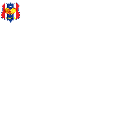
TTAT
องค์กร
ลงทะเบียนและสมัครแข
หน้าแรก
> องค์กร