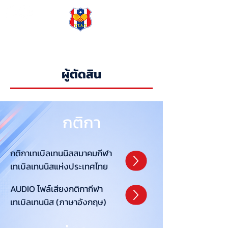
TTAT
ผู้ตัดสิน
กติกา
กติกาเทเบิลเทนนิสสมาคมกีฬา
เทเบิลเทนนิสแห่งประเทศไทย
AUDIO ไฟล์เสียงกติกากีฬา
เทเบิลเทนนิส (ภาษาอังกฤษ)