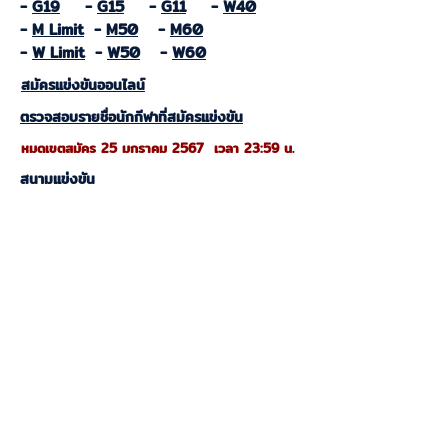
-
G19
-
G15
-
G11
-
W40
-
M Limit
-
M50
-
M60
-
W Limit
-
W50
-
W60
สมัครแข่งขันออนไลน์
ตรวจสอบรายชื่อนักกีฬาที่สมัครแข่งขัน
หมดเขตสมัคร 25 มกราคม 2567 เวลา 23:59 น.
สนามแข่งขัน