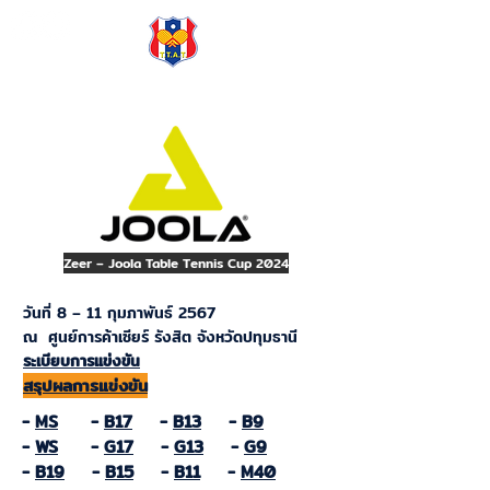
TTAT
Zeer – Joola Table Tennis Cup 2024
วันที่ 8 – 11 กุมภาพันธ์ 2567
ณ ศูนย์การค้าเซียร์ รังสิต จังหวัดปทุมธานี
ระเบียบการแข่งขัน
สรุปผลการแข่งขัน
-
MS
-
B17
-
B13
-
B9
-
WS
-
G17
-
G13
-
G9
-
B19
-
B15
-
B11
-
M40